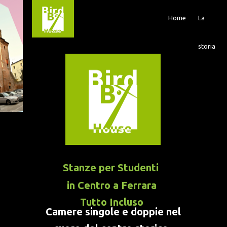
Home
La
storia
Stanze per Studenti
in Centro a Ferrara
Tutto Incluso
Camere singole e doppie nel