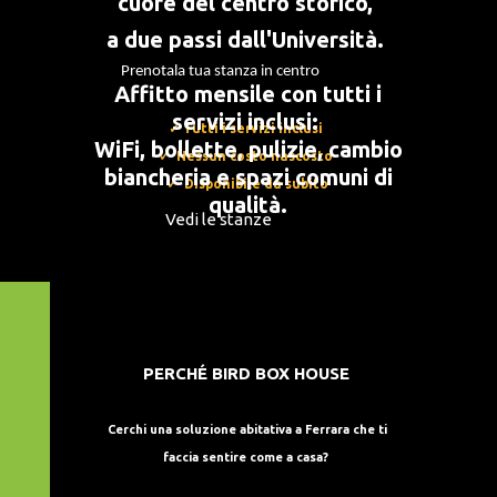
cuore del centro storico,
a due passi dall'Università.
Prenotala tua stanza in centro
Affitto mensile con tutti i
servizi inclusi:
✓ Tutti i servizi inclusi
WiFi, bollette, pulizie, cambio
✓
Nessun costo nascosto
biancheria e spazi comuni di
✓
Disponibile da subito
qualità.
Vedi le stanze
PERCHÉ BIRD BOX HOUSE
Cerchi una soluzione abitativa a Ferrara che ti
faccia sentire come a casa?